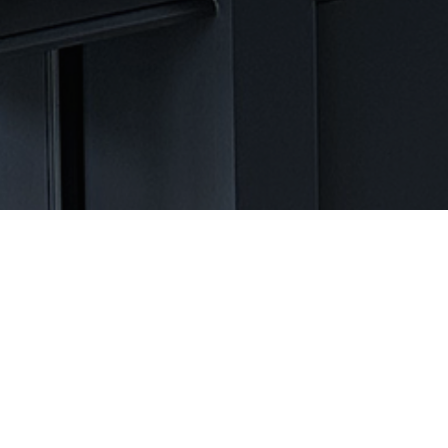
Posts Tagged ‘pink outfit
ideas’
02.14.2026
Pink Isn’t Just for Valentine’s… It’s a
Lifestyle